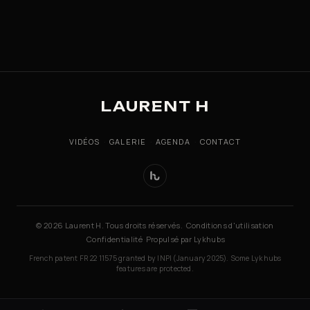
LAURENT H
VIDÉOS
·
GALERIE
·
AGENDA
·
CONTACT
© 2026 Laurent H. Tous droits réservés.
·
Conditions d'utilisation
·
Confidentialité
·
Propulsé par Lykhubs
French patent FR 22 11575 granted by INPI (January 2025). Some Lykhubs
features are protected.