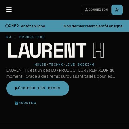
CONNEXION
ier remix bientôt en ligne
INFO
Mon dernier remix bientôt en ligne
LAURENT
H
DJ · PRODUCTEUR
HOUSE
·
TECHNO
·
LIVE
·
BOOKING
LAURENT H. est un des DJ / PRODUCTEUR / REMIXEUR du
moment ! Grace a des remix surpuissant taillés pour les
clubs.
ÉCOUTER LES MIXES
BOOKING