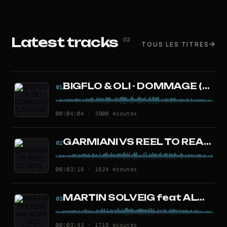
Latest tracks
02
TOUS LES TITRES
BIGFLO & OLI - DOMMAGE (LAURENT H. REMIX)
01
00:04:04 · 3900 écoutes
GARMIANI VS REEL TO REAL - I LIKE TO FOGO (LAURENT H. MASHUP)
02
00:03:16 · 1624 écoutes
MARTIN SOLVEIG feat ALMA - ALL STARS (LAURENT H. REMIX)
03
00:03:43 · 1715 écoutes