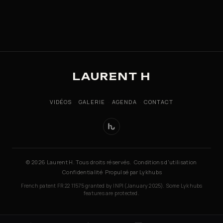
LAURENT H
VIDÉOS
·
GALERIE
·
AGENDA
·
CONTACT
© 2026 Laurent H. Tous droits réservés.
·
Conditions d'utilisation
·
Confidentialité
·
Propulsé par Lykhubs
French patent FR 22 11575 granted by INPI (January 2025). Some Lykhubs
features are protected.