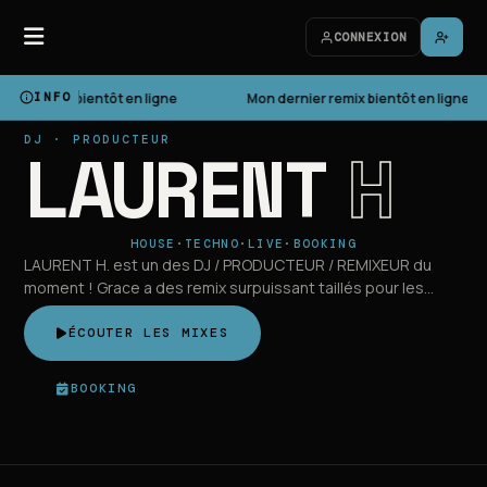
CONNEXION
nier remix bientôt en ligne
INFO
Mon dernier remix bientôt en ligne
LAURENT
H
DJ · PRODUCTEUR
HOUSE
·
TECHNO
·
LIVE
·
BOOKING
LAURENT H. est un des DJ / PRODUCTEUR / REMIXEUR du
moment ! Grace a des remix surpuissant taillés pour les
clubs.
ÉCOUTER LES MIXES
BOOKING