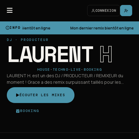
CONNEXION
ier remix bientôt en ligne
INFO
Mon dernier remix bientôt en ligne
LAURENT
H
DJ · PRODUCTEUR
HOUSE
·
TECHNO
·
LIVE
·
BOOKING
LAURENT H. est un des DJ / PRODUCTEUR / REMIXEUR du
moment ! Grace a des remix surpuissant taillés pour les
clubs.
ÉCOUTER LES MIXES
BOOKING