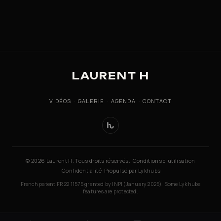
LAURENT H
VIDÉOS
·
GALERIE
·
AGENDA
·
CONTACT
© 2026 Laurent H. Tous droits réservés.
·
Conditions d'utilisation
·
Confidentialité
·
Propulsé par Lykhubs
French patent FR 22 11575 granted by INPI (January 2025). Some Lykhubs
features are protected.