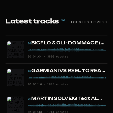
Latest tracks
02
TOUS LES TITRES
BIGFLO & OLI - DOMMAGE (LAURENT H. REMIX)
01
00:04:04 · 3899 écoutes
GARMIANI VS REEL TO REAL - I LIKE TO FOGO (LAURENT H. MASHUP)
02
00:03:16 · 1623 écoutes
MARTIN SOLVEIG feat ALMA - ALL STARS (LAURENT H. REMIX)
03
00:03:43 · 1714 écoutes